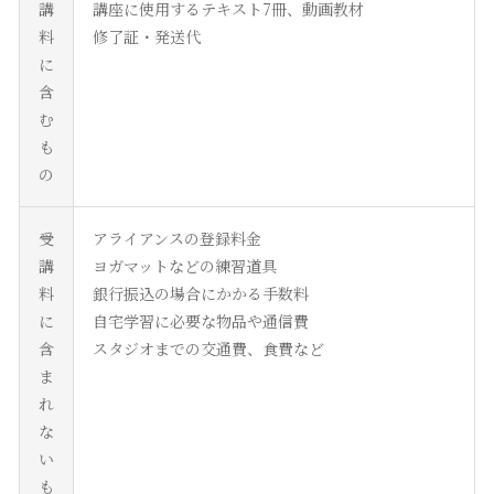
講
講座に使用するテキスト7冊、動画教材
料
修了証・発送代
に
含
む
も
の
受
アライアンスの登録料金
講
ヨガマットなどの練習道具
料
銀行振込の場合にかかる手数料
に
自宅学習に必要な物品や通信費
含
スタジオまでの交通費、食費など
ま
れ
な
い
も