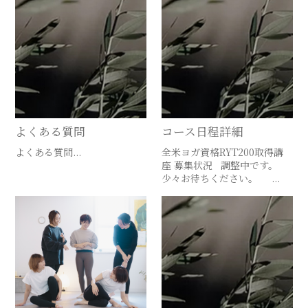
よくある質問
コース日程詳細
よくある質問...
全米ヨガ資格RYT200取得講
座 募集状況 調整中です。
少々お待ちください。 ...