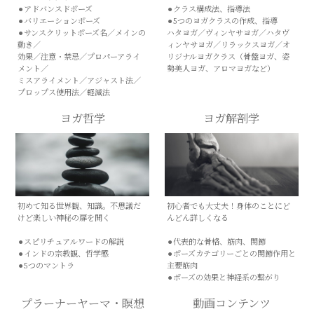
⚫︎アドバンスドポーズ
⚫︎クラス構成法、指導法
⚫︎バリエーションポーズ
⚫︎5つのヨガクラスの作成、指導
⚫︎サンスクリットポーズ名／メインの
ハタヨガ／ヴィンヤサヨガ／ハタヴ
動き／
ィンヤサヨガ／リラックスヨガ／オ
効果／注意・禁忌／プロパーアライ
リジナルヨガクラス（骨盤ヨガ、姿
メント／
勢美人ヨガ、アロマヨガなど）
ミスアライメント／アジャスト法／
プロップス使用法／軽減法
ヨガ哲学
ヨガ解剖学
初めて知る世界観、知識。不思議だ
初心者でも大丈夫！身体のことにど
けど楽しい神秘の扉を開く
んどん詳しくなる
⚫︎スピリチュアルワードの解説
⚫︎代表的な骨格、筋肉、関節
⚫︎インドの宗教観、哲学感
⚫︎ポーズカテゴリーごとの関節作用と
⚫︎5つのマントラ
主要筋肉
⚫︎ポーズの効果と神経系の繋がり
プラーナーヤーマ・瞑想
動画コンテンツ