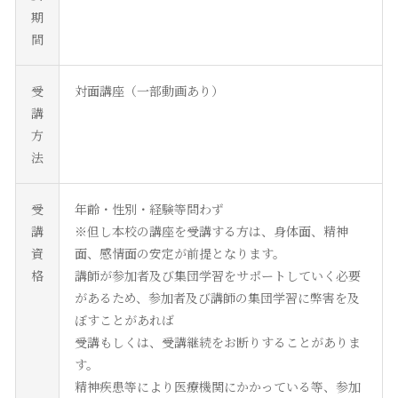
期
間
受
対面講座（一部動画あり）
講
方
法
受
年齢・性別・経験等問わず
講
※但し本校の講座を受講する方は、身体面、精神
資
面、感情面の安定が前提となります。
格
講師が参加者及び集団学習をサポートしていく必要
があるため、参加者及び講師の集団学習に弊害を及
ぼすことがあれば
受講もしくは、受講継続をお断りすることがありま
す。
精神疾患等により医療機関にかかっている等、参加