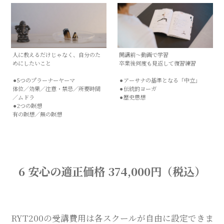
人に教えるだけじゃなく、自分のた
開講前〜動画で学習
めにしたいこと
卒業後何度も見返して復習練習
⚫︎5つのプラーナーヤーマ
⚫︎アーサナの基準となる「中立」
体位／効果／注意・禁忌／所要時間
⚫︎伝統的ヨーガ
／ムドラ
⚫︎歴史思想
⚫︎2つの瞑想
有の瞑想／無の瞑想
6 安心の適正価格 374,000円（税込）
RYT200の受講費用は各スクールが自由に設定できま