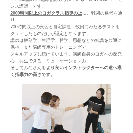
ンス講師」です。
2000時間以上のヨガクラス指導の上
に、難関の選考を通
り、
700時間以上の実習と自宅課題、数回にわたるテストを
クリアしたものだけが認定となります。
講師は解剖学、生理学、哲学、思想などの知識を共通に
保持、また講師専用のトレーニングで
スキルアップし続けています。講師自身のヨガへの探究
心、共生できるコミュニケーション力、
そしてみなさんを
より良いインストラクターへの道へ導
く指導力の高さ
です。