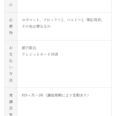
の
必
ヨガマット、ブロック×2、ベルト×1、筆記用具、
要
その他必要なもの
物
お
銀行振込
支
クレジットカード決済
払
い
方
法
受
約9ヶ月〜1年（講座周期により変動あり）
講
目
安