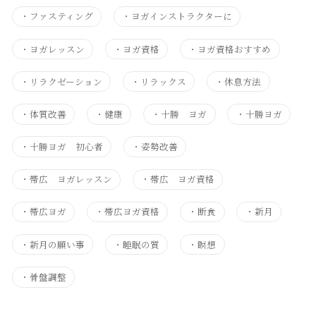
・
ファスティング
・
ヨガインストラクターに
・
ヨガレッスン
・
ヨガ資格
・
ヨガ資格おすすめ
・
リラクゼーション
・
リラックス
・
休息方法
・
体質改善
・
健康
・
十勝 ヨガ
・
十勝ヨガ
・
十勝ヨガ 初心者
・
姿勢改善
・
帯広 ヨガレッスン
・
帯広 ヨガ資格
・
帯広ヨガ
・
帯広ヨガ資格
・
断食
・
新月
・
新月の願い事
・
睡眠の質
・
瞑想
・
骨盤調整