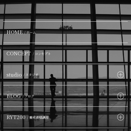
HOME
/ ホーム
CONCEPT
/ コンセプト
studio
/ スタジオ
BLOG
/ ブログ
RYT200
/ 養成資格講座