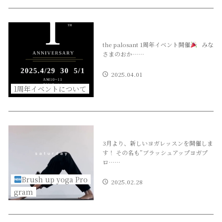
the palosant 1周年イベント開催
みな
さまのおか……
2025.04.01
1周年イベントについて
3月より、新しいヨガレッスンを開催しま
す！ その名も”ブラッシュアップヨガプ
ロ……
Brush up yoga Pro
2025.02.28
gram