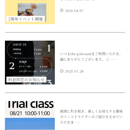
2026.04.07
2周年イベント開催
いつもthe palosantをご利用いただき、
誠にありがとうございます。 こ……
2025.07.28
料金改定のお知らせ
前回に引き続き、新しくお迎えする最後
のインストラクターのご紹介をさせてい
ただきま……