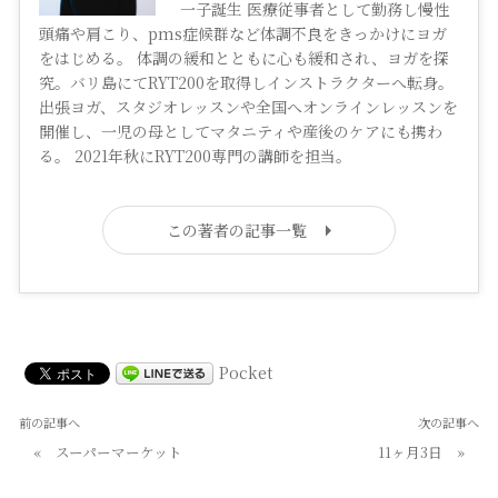
一子誕生 医療従事者として勤務し慢性
頭痛や肩こり、pms症候群など体調不良をきっかけにヨガ
をはじめる。 体調の緩和とともに心も緩和され、ヨガを探
究。バリ島にてRYT200を取得しインストラクターへ転身。
出張ヨガ、スタジオレッスンや全国へオンラインレッスンを
開催し、一児の母としてマタニティや産後のケアにも携わ
る。 2021年秋にRYT200専門の講師を担当。
この著者の記事一覧
Pocket
前の記事へ
次の記事へ
«
スーパーマーケット
11ヶ月3日
»