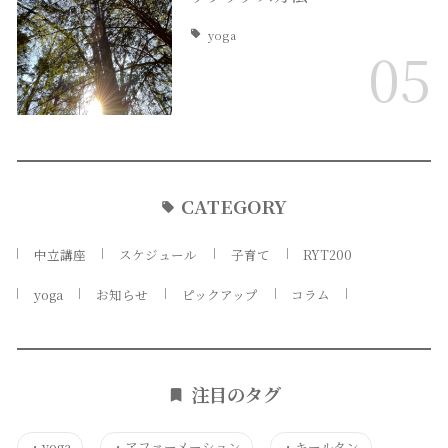
yoga
05
CATEGORY
中立講座
スケジュール
子育て
RYT200
yoga
お知らせ
ピックアップ
コラム
注目のタグ
・
yoga
・
アファーメーション
・
キールタン