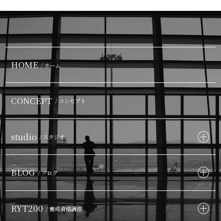
HOME
/ ホーム
CONCEPT
/ コンセプト
studio
/ スタジオ
BLOG
/ ブログ
RYT200
/ 養成資格講座