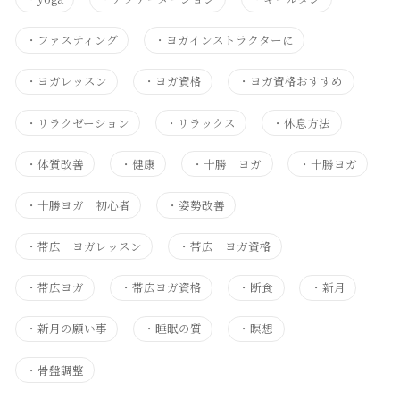
・
ファスティング
・
ヨガインストラクターに
・
ヨガレッスン
・
ヨガ資格
・
ヨガ資格おすすめ
・
リラクゼーション
・
リラックス
・
休息方法
・
体質改善
・
健康
・
十勝 ヨガ
・
十勝ヨガ
・
十勝ヨガ 初心者
・
姿勢改善
・
帯広 ヨガレッスン
・
帯広 ヨガ資格
・
帯広ヨガ
・
帯広ヨガ資格
・
断食
・
新月
・
新月の願い事
・
睡眠の質
・
瞑想
・
骨盤調整