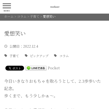
MENU
ホーム
>
コラム
>
子育て
>
愛想笑い
愛想笑い
公開日
：2022.12.4
子育て
ピックアップ
コラム
Pocket
今日いきなりおもちゃを取ろうとして、2.3歩歩いた
記念。
歩くまで、もう少しかぁ〜。