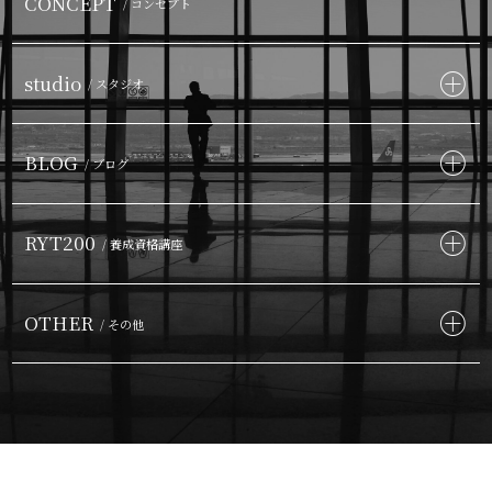
CONCEPT
/ コンセプト
studio
/ スタジオ
BLOG
/ ブログ
RYT200
/ 養成資格講座
OTHER
/ その他