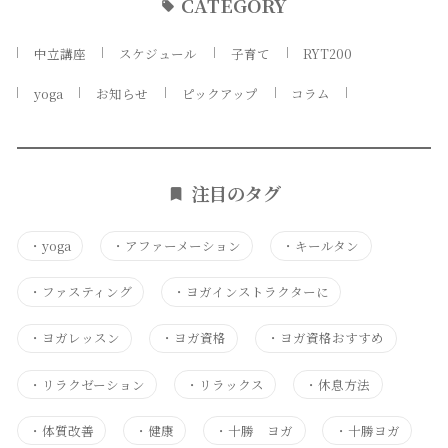
CATEGORY
中立講座
スケジュール
子育て
RYT200
yoga
お知らせ
ピックアップ
コラム
注目のタグ
・
yoga
・
アファーメーション
・
キールタン
・
ファスティング
・
ヨガインストラクターに
・
ヨガレッスン
・
ヨガ資格
・
ヨガ資格おすすめ
・
リラクゼーション
・
リラックス
・
休息方法
・
体質改善
・
健康
・
十勝 ヨガ
・
十勝ヨガ