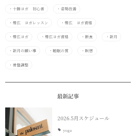
・
十勝ヨガ 初心者
・
姿勢改善
・
帯広 ヨガレッスン
・
帯広 ヨガ資格
・
帯広ヨガ
・
帯広ヨガ資格
・
断食
・
新月
・
新月の願い事
・
睡眠の質
・
瞑想
・
骨盤調整
最新記事
2026.5月スケジュール
yoga