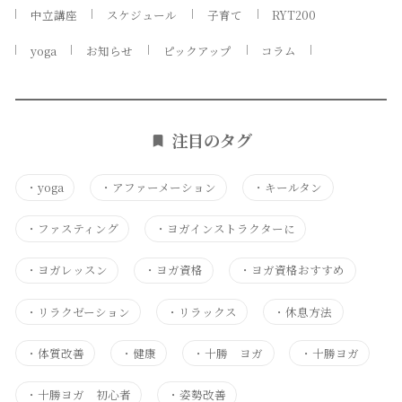
中立講座
スケジュール
子育て
RYT200
yoga
お知らせ
ピックアップ
コラム
注目のタグ
・
yoga
・
アファーメーション
・
キールタン
・
ファスティング
・
ヨガインストラクターに
・
ヨガレッスン
・
ヨガ資格
・
ヨガ資格おすすめ
・
リラクゼーション
・
リラックス
・
休息方法
・
体質改善
・
健康
・
十勝 ヨガ
・
十勝ヨガ
・
十勝ヨガ 初心者
・
姿勢改善