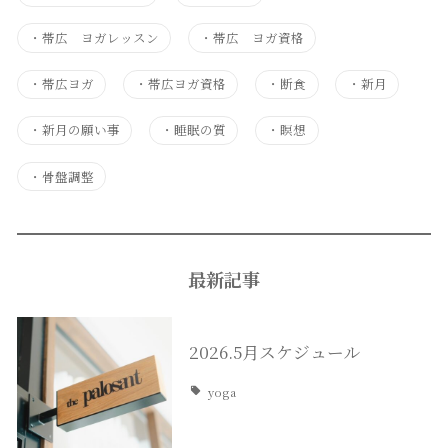
・
帯広 ヨガレッスン
・
帯広 ヨガ資格
・
帯広ヨガ
・
帯広ヨガ資格
・
断食
・
新月
・
新月の願い事
・
睡眠の質
・
瞑想
・
骨盤調整
最新記事
2026.5月スケジュール
yoga