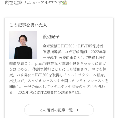
現在建築リニューアル中です
この記事を書いた人
渡辺妃子
全米資格E-RYT500・RPYT85保持者、
瞑想指導者、ヨガ育成講師、2022年第
一子誕生 医療従事者として勤務し慢性
頭痛や肩こり、pms症候群など体調不良をきっかけにヨガ
をはじめる。 体調の緩和とともに心も緩和され、ヨガを探
究。バリ島にてRYT200を取得しインストラクターへ転身。
出張ヨガ、スタジオレッスンや全国へオンラインレッスンを
開催し、一児の母としてマタニティや産後のケアにも携わ
る。 2021年秋にRYT200専門の講師を担当。
この著者の記事一覧