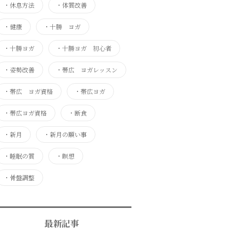
・
休息方法
・
体質改善
・
健康
・
十勝 ヨガ
・
十勝ヨガ
・
十勝ヨガ 初心者
・
姿勢改善
・
帯広 ヨガレッスン
・
帯広 ヨガ資格
・
帯広ヨガ
・
帯広ヨガ資格
・
断食
・
新月
・
新月の願い事
・
睡眠の質
・
瞑想
・
骨盤調整
最新記事