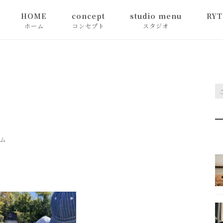
HOME
concept
studio menu
RY
ホーム
コンセプト
スタジオ
concept
グループレッスン
RYT2
お客様の声
スキルアップ
コー
ご予約
集中
よく
ム