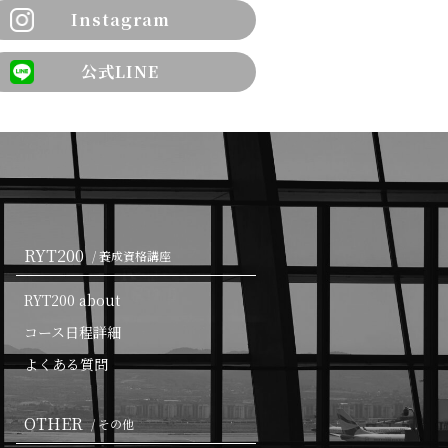
Instagram
公式LINE
RYT200
/ 養成資格講座
RYT200 about
コース日程詳細
よくある質問
OTHER
/ その他